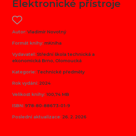
Elektronické přístroje
Autor:
Vladimír Novotný
Formát knihy:
mKniha
Vydavatel:
Střední škola technická a
ekonomická Brno, Olomoucká
Kategorie:
Technické předměty
Rok vydání:
2024
Velikost knihy:
100,74 MB
ISBN:
978-80-88673-01-9
Poslední aktualizace:
26. 2. 2026