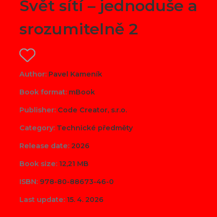
Svět sítí – jednoduše a
srozumitelně 2
Author:
Pavel Kameník
Book format:
mBook
Publisher:
Code Creator, s.r.o.
Category:
Technické předměty
Release date:
2026
Book size:
12,21 MB
ISBN:
978-80-88673-46-0
Last update:
15. 4. 2026