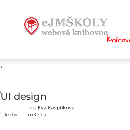
n
UI design
:
Ing. Eva Kaspříková
t knihy:
mKniha