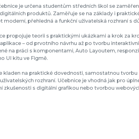
ebnice je určena studentům středních škol se zaměření
digitálních produktů. Zaměřuje se na základy i praktické
t moderní, přehledná a funkční uživatelská rozhraní s d
ce propojuje teorii s praktickými ukázkami a krok za 
aplikace – od prvotního návrhu až po tvorbu interaktivn
né na práci s komponentami, Auto Layoutem, responz
ho UI kitu ve Figmě.
je kladen na praktické dovednosti, samostatnou tvorbu
uživatelských rozhraní. Učebnice je vhodná jak pro úplné 
í zkušenosti s digitální grafikou nebo tvorbou webových