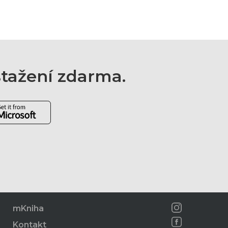
 stažení zdarma.
mKniha
Kontakt