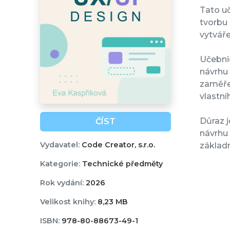
Tato uč
tvorbu 
vytváře
Učebni
návrhu 
zaměře
vlastní
Důraz 
ČÍST
návrhu 
Vydavatel:
Code Creator, s.r.o.
základn
Kategorie:
Technické předměty
Rok vydání:
2026
Velikost knihy:
8,23 MB
ISBN:
978-80-88673-49-1