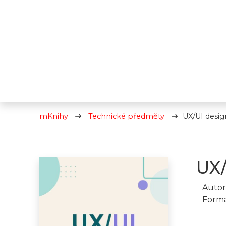
mKnihy
Technické předměty
UX/UI desig
UX/
Autor
Formá