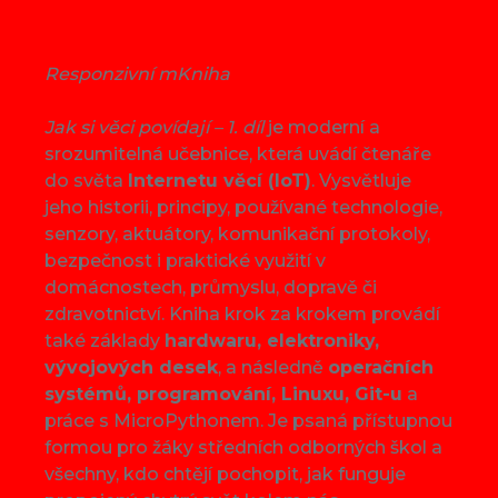
Responzivní mKniha
Jak si věci povídají – 1. díl
je moderní a
srozumitelná učebnice, která uvádí čtenáře
do světa
Internetu věcí (IoT)
. Vysvětluje
jeho historii, principy, používané technologie,
senzory, aktuátory, komunikační protokoly,
bezpečnost i praktické využití v
domácnostech, průmyslu, dopravě či
zdravotnictví. Kniha krok za krokem provádí
také základy
hardwaru, elektroniky,
vývojových desek
, a následně
operačních
systémů, programování, Linuxu, Git-u
a
práce s MicroPythonem. Je psaná přístupnou
formou pro žáky středních odborných škol a
všechny, kdo chtějí pochopit, jak funguje