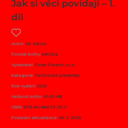
Jak si věci povídají – 1.
díl
Autor:
Mr. Eduxo
Formát knihy:
mKniha
Vydavatel:
Code Creator, s.r.o.
Kategorie:
Technické předměty
Rok vydání:
2025
Velikost knihy:
10,43 MB
ISBN:
978-80-88673-29-3
Poslední aktualizace:
26. 2. 2026