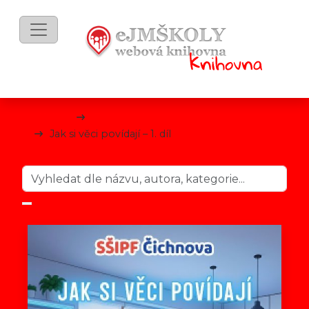
mKnihy
Technické předměty
Jak si věci povídají – 1. díl