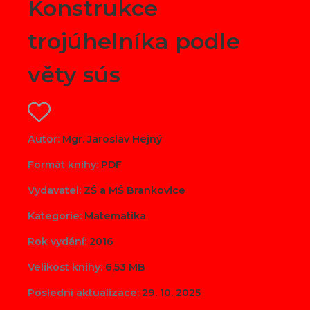
Konstrukce
trojúhelníka podle
věty sús
Autor:
Mgr. Jaroslav Hejný
Formát knihy:
PDF
Vydavatel:
ZŠ a MŠ Brankovice
Kategorie:
Matematika
Rok vydání:
2016
Velikost knihy:
6,53 MB
Poslední aktualizace:
29. 10. 2025