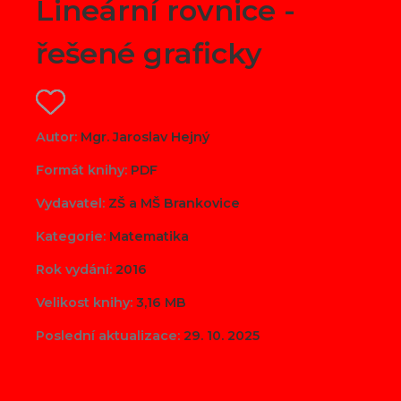
Lineární rovnice -
řešené graficky
Autor:
Mgr. Jaroslav Hejný
Formát knihy:
PDF
Vydavatel:
ZŠ a MŠ Brankovice
Kategorie:
Matematika
Rok vydání:
2016
Velikost knihy:
3,16 MB
Poslední aktualizace:
29. 10. 2025