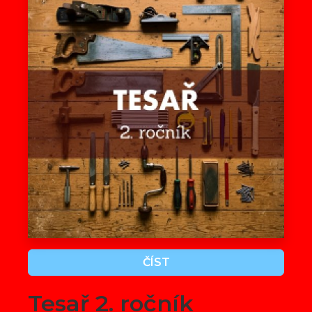
ČÍST
Tesař 2. ročník