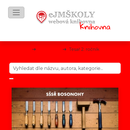
mKnihy
Stavební
Tesař 2. ročník