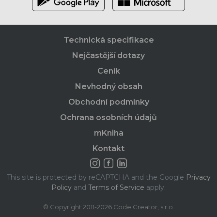
Technická specifikace
Nejčastější dotazy
Ceník
Nevhodný obsah
Obchodní podmínky
Ochrana osobních údajů
mKniha
Kontakt
This site is protected by reCAPTCHA and the Google
Privacy
Policy
and
Terms of Service
apply.
© Copyright 2011-2026 Code Creator, s.r.o.