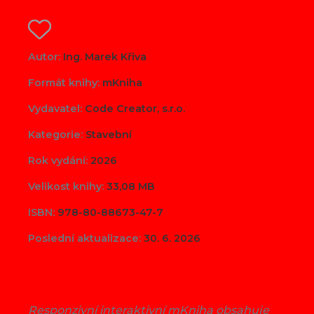
Autor:
Ing. Marek Křiva
Formát knihy:
mKniha
Vydavatel:
Code Creator, s.r.o.
Kategorie:
Stavební
Rok vydání:
2026
Velikost knihy:
33,08 MB
ISBN:
978-80-88673-47-7
Poslední aktualizace:
30. 6. 2026
Responzivní interaktivní mKniha obsahuje