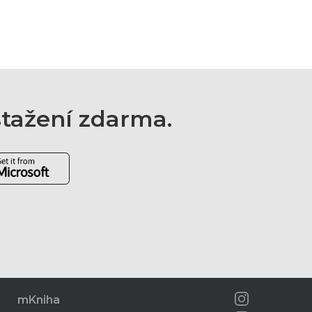
 stažení zdarma.
mKniha