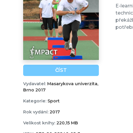
E-learn
technic
překážk
potřebn
ČÍST
Vydavatel:
Masarykova univerzita,
Brno 2017
Kategorie:
Sport
Rok vydání:
2017
Velikost knihy:
220,15 MB